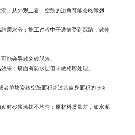
空洞。从外观上看，空鼓的边角可能会略微翘
粘结层水分；施工过程中干透前受到踩踏，致使
，可能会导致瓷砖脱落。
结效果；墙面有防水层但未做相应处理。
或者单块瓷砖空鼓面积超过其自身面积的 5%
铺贴时砂浆涂抹不均匀；原材料质量差，如水泥