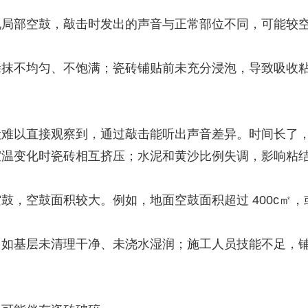
现局部空鼓，敲击时发出的声音与正常部位不同，可能较
涂抹不均匀、不饱满；瓷砖铺贴前未充分浸泡，导致吸收
般难以直接观察到，通过敲击能听出声音差异。时间长了
室温变化时瓷砖相互挤压；水泥和黄沙比例失调，影响粘
，空鼓面积较大。例如，地面空鼓面积超过 400c㎡，
，如基层未清理干净、未浇水湿润；施工人员技能不足，