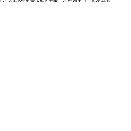
其超低吸水率的瓷质胚体瓷砖，若铺贴不当，极易出现