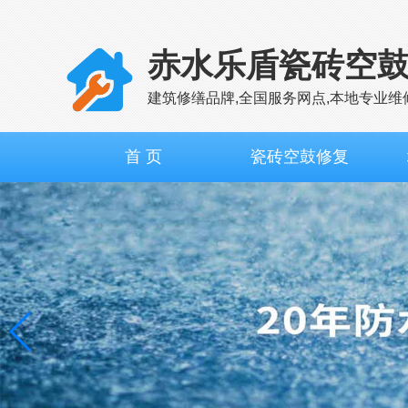
赤水乐盾瓷砖空
建筑修缮品牌,全国服务网点,本地专业维
首 页
瓷砖空鼓修复