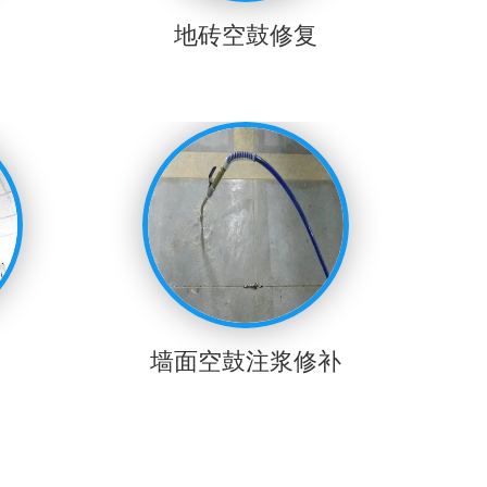
地砖空鼓修复
墙面空鼓注浆修补