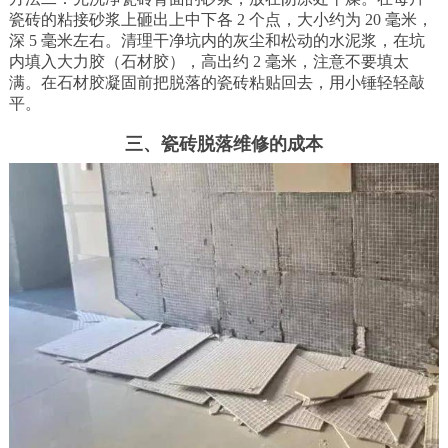
瓷砖的粘接砂浆上砸出上中下各 2 个点，大小约为 20 毫米，
深 5 毫米左右。清理干净坑内的灰尘和松动的水泥浆，在坑
内填入大力胶（石材胶），高出约 2 毫米，注意不要填太
满。在石材胶凝固前把脱落的瓷砖粘贴回去，用小锤轻轻敲
平。
三、瓷砖脱落维修的成本