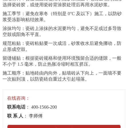
选择瓷砖胶，或使用瓷砖背涂胶处理后再用水泥砂浆。
施工季节：避免在寒冬（特别是 0°C 及以下）施工，以防砂
浆受冻影响粘结效果。
涂抹均匀：瓷砖上涂抹的水泥要均匀，避免不足或过多导致
空鼓或阳角不平直。
规范粘贴：瓷砖粘贴要一次成活，砂浆收水后避免挪动，防
止形成空鼓。
留缝铺贴：根据瓷砖规格和使用环境预留合适的缝隙，一般
不小于 1.5 毫米，防止热胀冷缩时相互挤压。
施工顺序：贴地砖由内向外，贴墙砖从下向上，一面墙不要
一次贴到顶，以防瓷砖自重过大引起塌落。
在线咨询：
联系电话
： 400-1566-200
联 系 人
： 李师傅