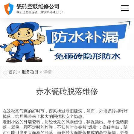
瓷砖空鼓维修公司
我们是全国连锁，最快30分钟上门！
首页
>
服务项目
>
详情
赤水瓷砖脱落维修
在这秋高气爽的好时节，西风拂过老旧建筑，然而，外墙瓷砖却哗哗
掉落，给居民带来了极大的困扰和安全隐患。
老旧小区的外墙瓷砖，历经长期的风雨侵蚀，状况频出。单个瓷砖脱
落，就像一颗不定时的炸弹，不知何时会突然“爆发”；瓷砖空鼓，随
时可能引发更大面积的脱落；而瓷砖大面脱落形成的高空坠物，更是