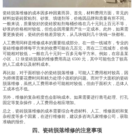
瓷砖脱落维修的成本因多种因素而异。首先，材料费用方面，常见的
材料如瓷砖胶粘剂、砂浆、填缝剂等，价格因品牌和质量有所不同。
一般来说，质量较好的瓷砖胶粘剂每桶价格在几十元到上百元不等，
砂浆的价格相对较低，但也会因用量而产生一定成本。此外，如果需
要更换瓷砖，瓷砖的价格差异较大，从几块钱到几十块钱一块都有。
人工费用同样是维修成本的重要组成部分。在一些一线城市，专业的
瓷砖维修师傅每平方米的收费可能在几百元，而在二三线城市，价格
可能相对较低，一般在几十元到一百多元每平方米。例如，在容县某
小区，12 块瓷砖脱落的维修费用高达 6500 元，其中可能包含了较高
的人工成本以及材料成本。
再比如，对于面积较小的瓷砖脱落维修，可能人工费用相对较高，因
为师傅需要花费时间和精力处理小面积的问题。而对于大面积的瓷砖
脱落维修，虽然人工费用单价可能相对较低，但由于面积大，总体人
工成本也不低。
另外，维修的复杂程度也会影响成本。如果需要进行凿毛处理、打孔
固定等复杂操作，人工费用会相应增加。
总之，瓷砖脱落维修的成本需要综合考虑材料、人工、维修面积和复
杂程度等多个因素，在进行维修前，建议多咨询几家维修公司，获取
准确的报价。
四、瓷砖脱落维修的注意事项