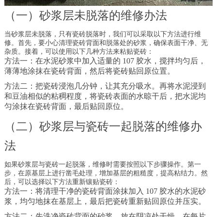
（一）砂浆层未脱落的维修办法
当砂浆层未脱落，只有瓷砖脱落时，我们可以采取以下方法进行维
修。首先，要小心清理瓷砖背面和脱落处的砂浆，确保表面干净、无
杂质。接着，可以使用以下几种方法来粘贴瓷砖：
方法一：在水泥砂浆中加入适量的 107 胶水，搅拌均匀后，
薄薄地涂抹在瓷砖背面，然后将瓷砖贴回原位置。
方法二：把瓷砖浸泡几分钟，让其充分吸水。再将水泥浸到
和豆油相似的粘稠程度，将瓷砖表面的水晾干后，把水泥均
匀涂抹在瓷砖背面，最后贴回原位。
（二）砂浆层与瓷砖一起脱落的维修办
法
如果砂浆层与瓷砖一起脱落，维修时需要按照以下步骤操作。第一
步，在原基层上进行凿毛处理，增加基层的粗糙度，提高粘结力。然
后，可以选择以下方法重新镶贴瓷砖：
方法一：将清理干净的瓷砖背面涂抹加入 107 胶水的水泥砂
浆，均匀地抹在基层上，最后把瓷砖重新贴回原位并压实。
方法二：先洗净瓷砖背面的砂浆，放在阴凉处干燥。在每片