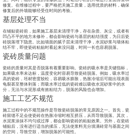
修复。在维修过程中，要严格把关施工质量，选用优质的材料，确保
修复后的外墙能够经受住时间的考验。
基层处理不当
在铺贴瓷砖前，如果施工基层未清理干净，存在杂质、灰尘，或者有
凹凸不平的地方未修补，都会影响瓷砖与基层的粘结强度，为日后瓷
砖脱落埋下隐患。比如墙面的腻子层未清理干净，水泥砂浆与墙体粘
结不牢，即使瓷砖粘贴时看起来没问题，时间一长也容易脱落。
瓷砖质量问题
瓷砖的质量对其是否脱落有着重要影响。瓷砖的吸水率是关键指标，
如果吸水率未达标，温度变化时容易导致瓷砖脱落。例如，吸水率过
高的瓷砖，坯材密度较松，容易吸水膨胀，热胀冷缩后可能出现表面
龟裂甚至整体剥落；而吸水率过低的瓷砖难以吸收水泥砂浆中的水
分，无法与水泥形成有效粘结力，脱落的风险也会增加。
施工工艺不规范
施工过程中的不规范操作是导致瓷砖脱落的常见原因之一。首先，瓷
砖留缝不足会使瓷砖在热胀冷缩时相互挤压，从而导致脱落。其次，
水泥浆涂抹不均匀或过厚，都会影响瓷砖的粘贴效果。另外，在瓷砖
铺贴后，没有进行适当的揉压，无法使浆料充分填满砖背与基面之间
的空间，导致空鼓，增加脱落的可能性。