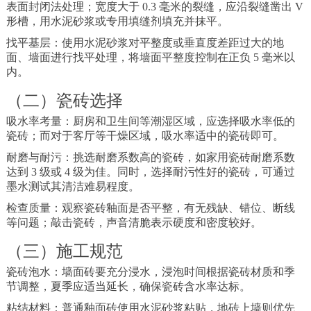
表面封闭法处理；宽度大于 0.3 毫米的裂缝，应沿裂缝凿出 V
形槽，用水泥砂浆或专用填缝剂填充并抹平。
找平基层：使用水泥砂浆对平整度或垂直度差距过大的地
面、墙面进行找平处理，将墙面平整度控制在正负 5 毫米以
内。
（二）瓷砖选择
吸水率考量：厨房和卫生间等潮湿区域，应选择吸水率低的
瓷砖；而对于客厅等干燥区域，吸水率适中的瓷砖即可。
耐磨与耐污：挑选耐磨系数高的瓷砖，如家用瓷砖耐磨系数
达到 3 级或 4 级为佳。同时，选择耐污性好的瓷砖，可通过
墨水测试其清洁难易程度。
检查质量：观察瓷砖釉面是否平整，有无残缺、错位、断线
等问题；敲击瓷砖，声音清脆表示硬度和密度较好。
（三）施工规范
瓷砖泡水：墙面砖要充分浸水，浸泡时间根据瓷砖材质和季
节调整，夏季应适当延长，确保瓷砖含水率达标。
粘结材料：普通釉面砖使用水泥砂浆粘贴，地砖上墙则优先