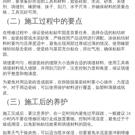
同时，要准备好所需的工具和材料，如瓷砖胶、水泥、砂浆、美缝
剂、填缝剂、橡胶锤、抹子、刮刀、水平尺等，并确保材料的质量合
格，工具完好可用。
（二）施工过程中的要点
在维修过程中，保证瓷砖粘贴牢固是首要任务。选择合适的粘结材
料，如瓷砖胶或水泥砂浆，严格按照产品说明进行调配。涂抹粘结材
料时要均匀且厚度适中，避免出现局部过厚或过薄的情况。使用橡胶
锤轻轻敲击瓷砖，使瓷砖与基层充分贴合，排出气泡，确保粘贴牢
固。
填缝要均匀，根据瓷砖的缝隙大小选择合适的填缝材料。使用工具将
填缝材料填入缝隙，并用刮刀刮平，注意控制力度和角度，保证填缝
的平整度和饱满度。
为避免对周边瓷砖造成损坏，在拆除脱落瓷砖时要小心操作，力度适
中。对于周边瓷砖，可以使用保护材料进行覆盖，如塑料薄膜或纸
皮。
（三）施工后的养护
施工完成后，要注意养护。在一定时间内避免过早踩踏，一般建议 24
小时内不要在维修区域行走或放置重物。控制环境湿度，避免过于干
燥或潮湿，以免影响粘结效果和填缝材料的固化。
如果天气干燥炎热，可以适当喷水保湿，但要避免水流直接冲刷维修