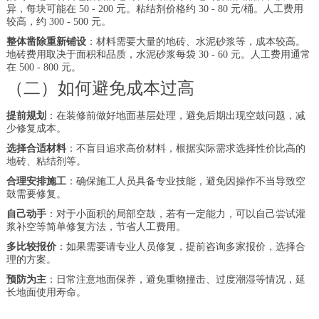
异，每块可能在 50 - 200 元。粘结剂价格约 30 - 80 元/桶。人工费用
较高，约 300 - 500 元。
整体凿除重新铺设
：材料需要大量的地砖、水泥砂浆等，成本较高。
地砖费用取决于面积和品质，水泥砂浆每袋 30 - 60 元。人工费用通常
在 500 - 800 元。
（二）如何避免成本过高
提前规划
：在装修前做好地面基层处理，避免后期出现空鼓问题，减
少修复成本。
选择合适材料
：不盲目追求高价材料，根据实际需求选择性价比高的
地砖、粘结剂等。
合理安排施工
：确保施工人员具备专业技能，避免因操作不当导致空
鼓需要修复。
自己动手
：对于小面积的局部空鼓，若有一定能力，可以自己尝试灌
浆补空等简单修复方法，节省人工费用。
多比较报价
：如果需要请专业人员修复，提前咨询多家报价，选择合
理的方案。
预防为主
：日常注意地面保养，避免重物撞击、过度潮湿等情况，延
长地面使用寿命。