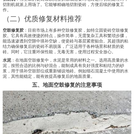
切割机就派上用场了。它能够精确地切割瓷砖，方便后续的修复工
作。
（二）优质修复材料推荐
空鼓修复胶
：目前市场上有多种空鼓修复胶，如特立固瓷砖空鼓修复
胶。它具有高效便捷的特点，操作简单，无需复杂工具和繁琐步骤，
能迅速渗透到空隙中填补空缺，使瓷砖与基层紧密贴合。其超强的粘
结力确保修复后的瓷砖不易脱落，广泛适用于各种场景和材质的瓷
砖。同时，它注重环保性能，无毒无害，使用过程安全放心。
水泥
：在地面空鼓修复中，水泥是常用的材料之一。选用高质量的水
泥，按照合适的比例与砂混合，能制成具有良好强度和粘结力的砂
浆，用于填补空鼓部位或重新铺设地砖。例如细石混凝土中使用的水
泥，其性能稳定，能有效提高修复后的地面质量。
五、地面空鼓修复的注意事项