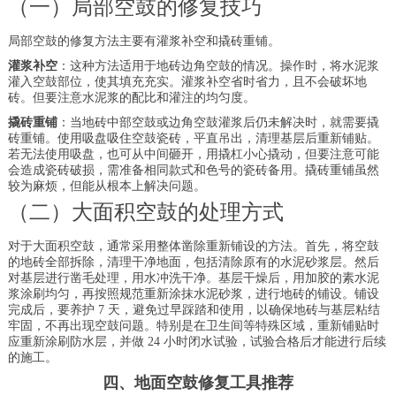
（一）局部空鼓的修复技巧
局部空鼓的修复方法主要有灌浆补空和撬砖重铺。
灌浆补空
：这种方法适用于地砖边角空鼓的情况。操作时，将水泥浆
灌入空鼓部位，使其填充充实。灌浆补空省时省力，且不会破坏地
砖。但要注意水泥浆的配比和灌注的均匀度。
撬砖重铺
：当地砖中部空鼓或边角空鼓灌浆后仍未解决时，就需要撬
砖重铺。使用吸盘吸住空鼓瓷砖，平直吊出，清理基层后重新铺贴。
若无法使用吸盘，也可从中间砸开，用撬杠小心撬动，但要注意可能
会造成瓷砖破损，需准备相同款式和色号的瓷砖备用。撬砖重铺虽然
较为麻烦，但能从根本上解决问题。
（二）大面积空鼓的处理方式
对于大面积空鼓，通常采用整体凿除重新铺设的方法。首先，将空鼓
的地砖全部拆除，清理干净地面，包括清除原有的水泥砂浆层。然后
对基层进行凿毛处理，用水冲洗干净。基层干燥后，用加胶的素水泥
浆涂刷均匀，再按照规范重新涂抹水泥砂浆，进行地砖的铺设。铺设
完成后，要养护 7 天，避免过早踩踏和使用，以确保地砖与基层粘结
牢固，不再出现空鼓问题。特别是在卫生间等特殊区域，重新铺贴时
应重新涂刷防水层，并做 24 小时闭水试验，试验合格后才能进行后续
的施工。
四、地面空鼓修复工具推荐