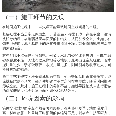
（一）施工环节的失误
在地面施工过程中，一些失误可能导致地面空鼓问题的出现。
基层处理不当是常见原因之一。若基层未清理干净，存在灰尘、油污
或松散物质，会削弱基层与面层的粘结力，从而引发空鼓。比如，在
铺贴地砖前，地面基层上的浮浆未被清除干净，就会影响地砖与基层
的紧密结合。
材料配比不准确也不容忽视。例如，水泥与砂的比例失调，可能导致
砂浆强度不足，无法有效支撑地砖或地板，最终出现空鼓现象。若水
泥用量过少，砂浆强度低；水泥用量过多，则可能导致收缩过大，同
样影响粘结效果。
施工工艺不规范同样会造成地面空鼓。如地砖铺贴时未充分压实，或
涂抹粘结剂不均匀，都会使地砖与基层之间存在空隙，随着时间推移
形成空鼓。此外，施工过程中的养护不当，如过早踩踏或未进行足够
的保湿养护，也会影响地面的固化和粘结效果。
（二）环境因素的影响
温度变化对地面空鼓有着显著的影响。在炎热的夏季，地面温度升
高，材料热胀，如果施工时预留的伸缩缝不足，就会产生挤压应力，