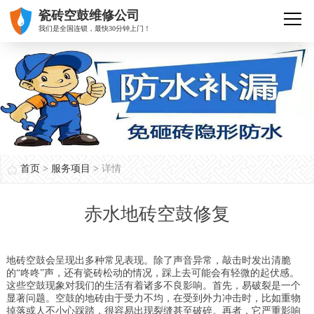
瓷砖空鼓维修公司
我们是全国连锁，最快30分钟上门！
首页
>
服务项目
>
详情
赤水地砖空鼓修复
地砖空鼓会呈现出多种常见表现。除了声音异常，敲击时发出清脆
的“咚咚”声，还有瓷砖松动的情况，踩上去可能会有轻微的起伏感。
这些空鼓现象对我们的生活有着诸多不良影响。首先，易破裂是一个
显著问题。空鼓的地砖由于受力不均，在受到外力冲击时，比如重物
掉落或人不小心踩踏，很容易出现裂缝甚至破碎。再者，它严重影响