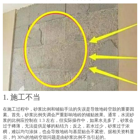
1. 施工不当
在施工过程中，砂浆比例和铺贴手法的失误是导致地砖空鼓的重要因
素。首先，砂浆比例失调会严重影响地砖的铺贴效果。通常，水泥砂
浆的比例应控制在 1:3 左右，但实际操作中，如果水兑多了，砂浆会
过于稀薄，无法提供足够的粘结力；反之，若水过少，砂浆过于浓
稠，难以均匀涂抹，也会导致地砖与基层贴合不紧密。据相关资料显
示，约 30%的地砖空鼓问题是由砂浆比例不当引起的。