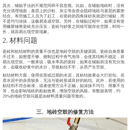
其次，铺贴手法的不规范同样不容忽视。比如，在铺贴地砖时，没有
充分清理地面，基层上的沙粒、灰尘等杂质会阻碍地砖与基层的紧密
结合。有些施工人员为了赶工，在瓷砖的四角抹砂灰就进行铺贴，而
不是均匀涂抹，这极易造成空鼓。另外，在铺贴过程中，如果没有使
用橡胶锤将瓷砖充分压实，瓷砖与砂浆之间就可能存在空隙，时间一
长，就容易出现空鼓现象。
2. 材料问题
瓷砖和粘结材料的质量不佳也是地砖空鼓的关键原因。瓷砖自身质量
不过关，如密度不够、烧制过程中有气泡等，会使其结构不稳定，容
易出现空鼓。一般来说，吸水率高的瓷砖，如果在铺贴前没有充分泡
水，会吸收砂浆中的水分，导致粘结不牢，从而产生空鼓。
粘结材料方面，使用劣质或过期的水泥，其粘结效果会大打折扣。劣
质水泥中的杂质较多，无法与瓷砖形成良好的粘结。此外，若使用的
粘结剂不符合标准，或者使用方法不正确，如涂抹不均匀、用量不当
等，也会影响地砖的粘贴效果，增加空鼓的风险。有数据表明，约
20%的地砖空鼓问题是由材料质量问题导致的。
三、地砖空鼓的修复方法