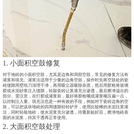
1. 小面积空鼓修复
对于地砖的小面积空鼓，尤其是边角和局部空鼓，常见的修复方法有
灌浆和填充。灌浆法适用于少量的边角空鼓，操作时先将空鼓处的瓷
砖缝隙用壁纸刀清理干净，再用吸尘器吸除杂质，然后用胶枪将玻璃
胶或水泥砂浆注入缝隙，轻敲瓷砖让浆液充分渗透，最后擦净溢出的
部分。需注意，在打胶或灌浆前，最好将胶枪嘴或灌浆嘴压扁一点，
以控制注入量。填充法也是一种有效的手段，例如对于瓷砖边角的空
鼓，可以把该块地砖的四周缝隙轻轻铲开，使用比较稀的水泥往里灌
注，同时轻敲地砖，使水泥浆充分渗透，待重新贴好后，擦净地砖表
面的水泥浆，待其干透再正常使用。
2. 大面积空鼓处理